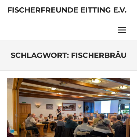
Zum
FISCHERFREUNDE EITTING E.V.
Inhalt
springen
Menü
SCHLAGWORT:
FISCHERBRÄU