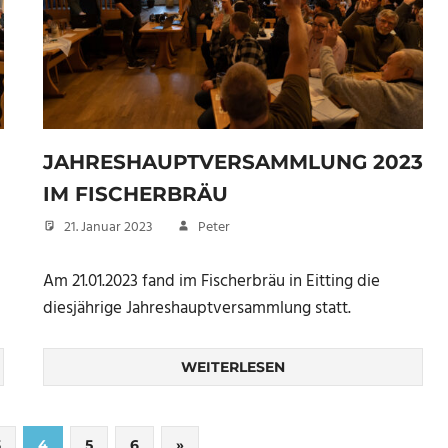
JAHRESHAUPTVERSAMMLUNG 2023
IM FISCHERBRÄU
21. Januar 2023
Peter
Am 21.01.2023 fand im Fischerbräu in Eitting die
diesjährige Jahreshauptversammlung statt.
WEITERLESEN
Nächste
3
4
5
6
»