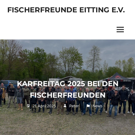
Zum
FISCHERFREUNDE EITTING E.V.
Inhalt
springen
Menü
KARFREITAG 2025 BEI DEN
FISCHERFREUNDEN
21. April 2025
Peter
News