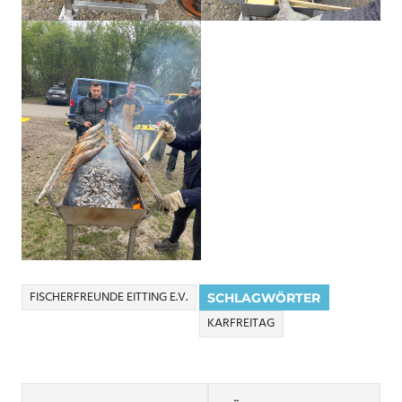
FISCHERFREUNDE EITTING E.V.
SCHLAGWÖRTER
KARFREITAG
Beitragsnavigation