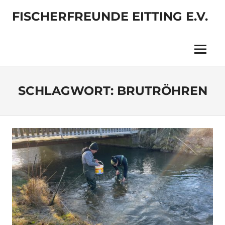
Zum
FISCHERFREUNDE EITTING E.V.
Inhalt
springen
Menü
SCHLAGWORT:
BRUTRÖHREN